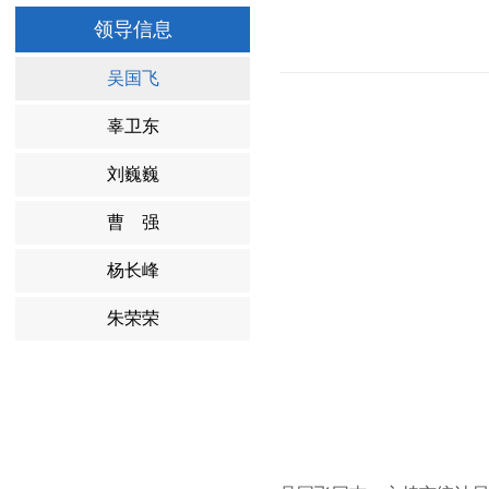
领导信息
吴国飞
辜卫东
刘巍巍
曹 强
杨长峰
朱荣荣