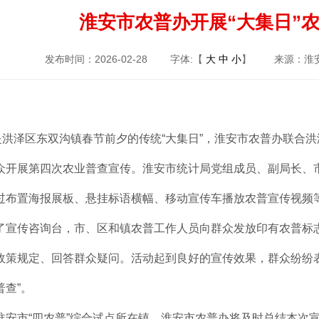
淮安市农普办开展“大集日”
发布时间：2026-02-28
字体:【
大
中
小
】
来源：
，是洪泽区东双沟镇春节前夕的传统“大集日”，淮安市农普办联合
众开展第四次农业普查宣传。淮安市统计局党组成员、副局长、
过布置海报展板、悬挂标语横幅、移动宣传车播放农普宣传视频等
了宣传咨询台，市、区和镇农普工作人员向群众发放印有农普标
政策规定、回答群众疑问。活动起到良好的宣传效果，群众纷纷表
查”。
淮安市“四农普”综合试点所在镇。淮安市农普办将及时总结本次