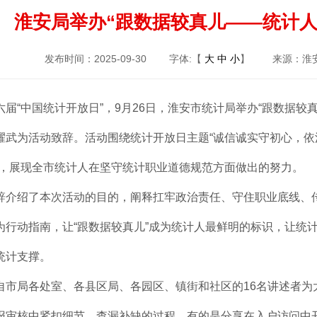
淮安局举办“跟数据较真儿——统计人
发布时间：2025-09-30
字体:【
大
中
小
】
来源：
六届“中国统计开放日”，9月26日，淮安市统计局举办“跟数据
耀武为活动致辞。活动围绕统计开放日主题“诚信诚实守初心，依
事，展现全市统计人在坚守统计职业道德规范方面做出的努力。
辞介绍了本次活动的目的，阐释扛牢政治责任、守住职业底线、
为行动指南，让“跟数据较真儿”成为统计人最鲜明的标识，让统
统计支撑。
自市局各处室、各县区局、各园区、镇街和社区的16名讲述者为
报审核中紧扣细节、查漏补缺的过程，有的是分享在入户访问中